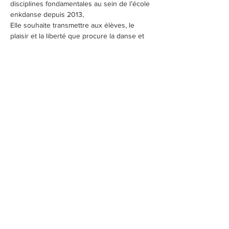
disciplines fondamentales au sein de l’école 
enkdanse depuis 2013,
Elle souhaite transmettre aux élèves, le 
plaisir et la liberté que procure la danse et 
l’improvisation, le goût de l’effort et de la 
rigueur ainsi que la connaissance et le 
contrôle de son propre corps .