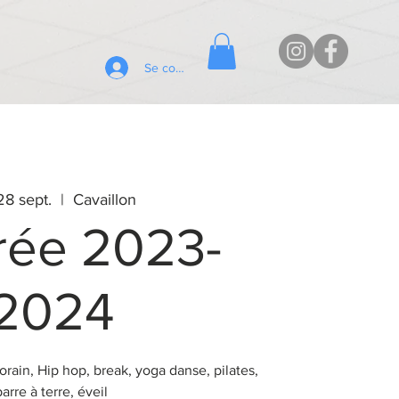
Se connecter
28 sept.
  |  
Cavaillon
rée 2023-
2024
rain, Hip hop, break, yoga danse, pilates,
barre à terre, éveil